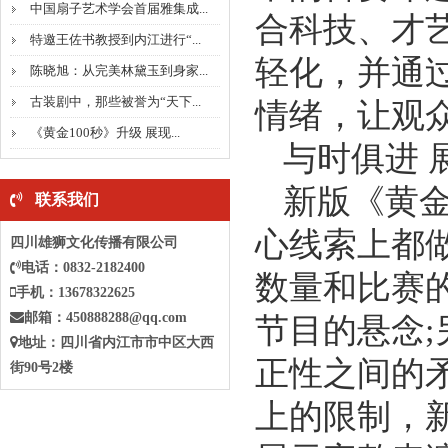
中国扇子艺术学会首届雅集成...
合科技、才
特邀王佐书教授到内江进行“...
轻化，并通
陈晓旭：从完美林黛玉到身家...
古装剧中，那些被誉为“天下...
情绪，让观
《黄金100秒》升级 展现...
与时俱进 
新版《黄金
联系我们
心线索上都
四川雄狮文化传播有限公司
电话：0832-2182400
数量和比赛
手机：13678322625
邮箱：
450888288@qq.com
节目的悬念
地址：四川省
内江
市
市中
区大西
正性之间的
街90号2楼
上的限制，