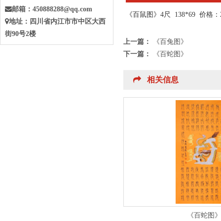
邮箱：
450888288@qq.com
《
百鼠图》
4尺 138*69 价
地址：四川省
内江
市
市中
区大西
街90号2楼
上一篇：
《百兔图》
下一篇：
《百蛇图》
相关信息
《百蛇图