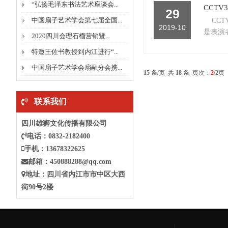
“弘扬毛泽东书法艺术座谈会...
CCTV
29
中国扇子艺术学会第七届全国...
CCT
2019-10
是表演者将
2020四川会理石榴营销暨...
特邀王佐书教授到内江进行“...
中国扇子艺术学会扇融分会携...
15
条/页 共
18
条 页次：
2
/2
页
联系我们
四川雄狮文化传播有限公司
电话：0832-2182400
手机：13678322625
邮箱：
450888288@qq.com
地址：四川省
内江
市
市中
区大西
街90号2楼