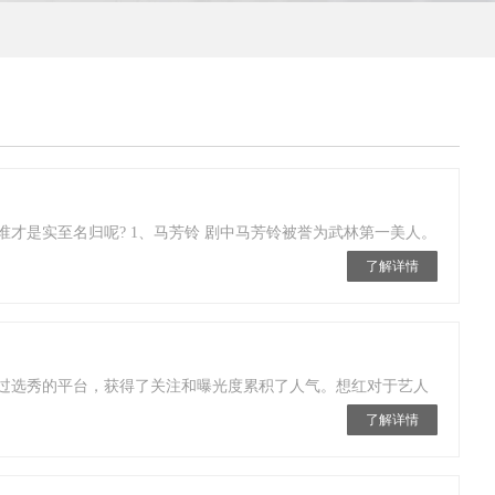
才是实至名归呢? 1、马芳铃 剧中马芳铃被誉为武林第一美人。
了解详情
过选秀的平台，获得了关注和曝光度累积了人气。想红对于艺人
了解详情