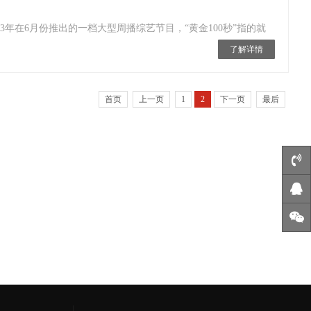
013年在6月份推出的一档大型周播综艺节目，“黄金100秒”指的就
了解详情
首页
上一页
1
2
下一页
最后