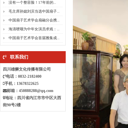
没有一个整容脸！17年前的...
毛主席孙媳刘滨当选中国扇子...
中国扇子艺术学会扇融分会携...
海清哽咽为中年女演员求戏：...
中国扇子艺术学会首届雅集成...
联系我们
四川雄狮文化传播有限公司
电话：0832-2182400
手机：13678322625
邮箱：
450888288@qq.com
地址：四川省
内江
市
市中
区大西
街90号2楼