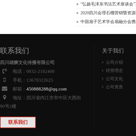
“弘扬毛泽东书法艺术座谈会”
2020四川会理石榴营销暨资
中国扇子艺术学会扇融分会携书画
联系我们
关于我们
四川雄狮文化传播有限公司
公司介绍
经营理念
电话：0832-2182400
公司文化
手机：13678322625
公司资质
邮箱：
450888288@qq.com
地址：四川省
内江
市
市中
区大西街
90号2楼
联系我们